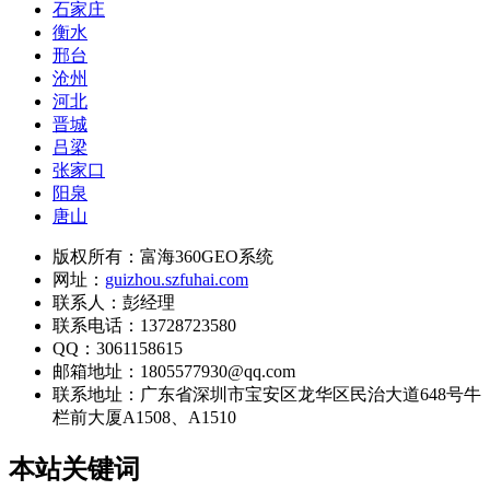
石家庄
衡水
邢台
沧州
河北
晋城
吕梁
张家口
阳泉
唐山
版权所有：富海360GEO系统
网址：
guizhou.szfuhai.com
联系人：彭经理
联系电话：13728723580
QQ：3061158615
邮箱地址：1805577930@qq.com
联系地址：
广东省深圳市宝安区龙华区民治大道648号牛
栏前大厦A1508、A1510
本站关键词