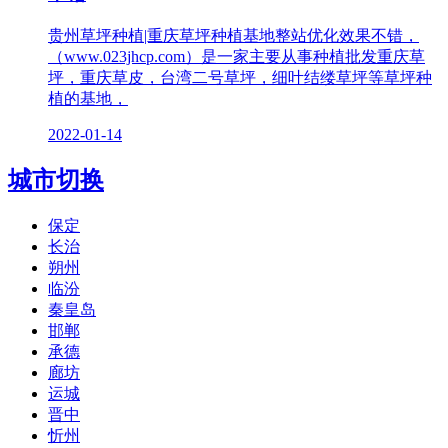
贵州草坪种植|重庆草坪种植基地整站优化效果不错，
（www.023jhcp.com）是一家主要从事种植批发重庆草
坪，重庆草皮，台湾二号草坪，细叶结缕草坪等草坪种
植的基地，
2022-01-14
城市切换
保定
长治
朔州
临汾
秦皇岛
邯郸
承德
廊坊
运城
晋中
忻州