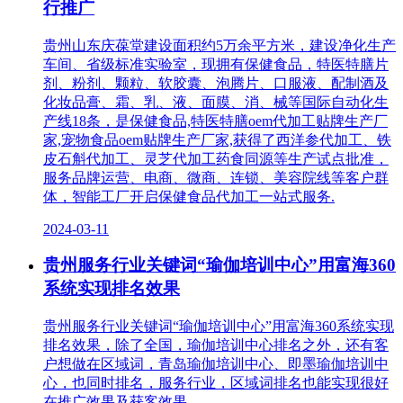
行推广
贵州山东庆葆堂建设面积约5万余平方米，建设净化生产
车间、省级标准实验室，现拥有保健食品，特医特膳片
剂、粉剂、颗粒、软胶囊、泡腾片、口服液、配制酒及
化妆品膏、霜、乳、液、面膜、消、械等国际自动化生
产线18条，是保健食品,特医特膳oem代加工贴牌生产厂
家,宠物食品oem贴牌生产厂家,获得了西洋参代加工、铁
皮石斛代加工、灵芝代加工药食同源等生产试点批准，
服务品牌运营、电商、微商、连锁、美容院线等客户群
体，智能工厂开启保健食品代加工一站式服务.
2024-03-11
贵州服务行业关键词“瑜伽培训中心”用富海360
系统实现排名效果
贵州服务行业关键词“瑜伽培训中心”用富海360系统实现
排名效果，除了全国，瑜伽培训中心排名之外，还有客
户想做在区域词，青岛瑜伽培训中心、​即墨瑜伽培训中
心，​也同时排名，服务行业，区域词排名也能实现很好
在推广效果及获客效果。