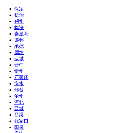
保定
长治
朔州
临汾
秦皇岛
邯郸
承德
廊坊
运城
晋中
忻州
石家庄
衡水
邢台
沧州
河北
晋城
吕梁
张家口
阳泉